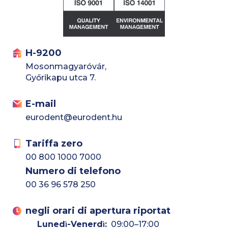
H-9200
Mosonmagyaróvár,
Győrikapu utca 7.
E-mail
eurodent@eurodent.hu
Tariffa zero
00 800 1000 7000
Numero di telefono
00 36 96 578 250
negli orari di apertura riportat
Luned
-Venerd
:
09:00–17:00
ì
ì